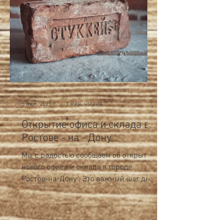
5 июн. 2025 г.
1 мин. чтения
Открытие офиса и склада в
Ростове - на - Дону
Мы с радостью сообщаем об открытии
нового офиса и склада в городе
Ростов-на-Дону . Это важный шаг для
нас и наших клиентов на Юге России,...