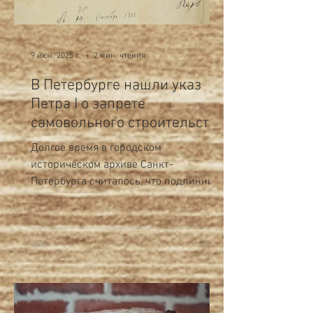
9 июн. 2025 г.
2 мин. чтения
В Петербурге нашли указ
Петра I о запрете
самовольного строительства
Долгое время в городском
историческом архиве Санкт-
Петербурга считалось, что подлинные
документы с личной подписью
основателя города...