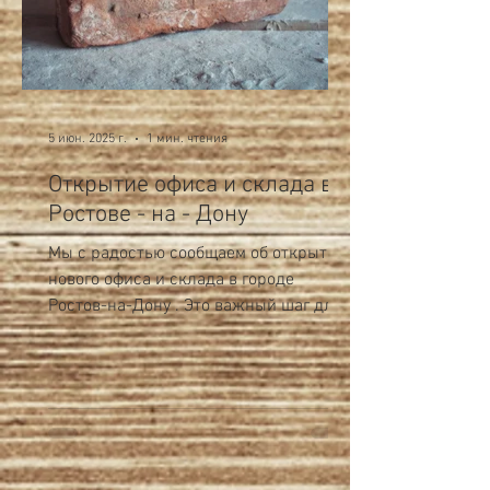
5 июн. 2025 г.
1 мин. чтения
Открытие офиса и склада в
Ростове - на - Дону
Мы с радостью сообщаем об открытии
нового офиса и склада в городе
Ростов-на-Дону . Это важный шаг для
нас и наших клиентов на Юге России,...