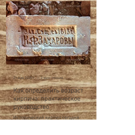
21 мая 2025 г.
2 мин. чтения
Как определить возраст
кирпича: практическое
руководство
Исторический кирпич сегодня
пользуется всё большей
популярностью — как декоративный